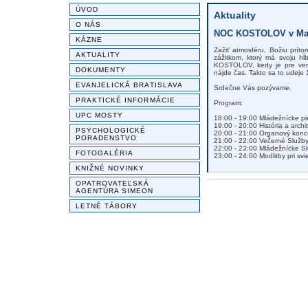
ÚVOD
Aktuality
O NÁS
NOC KOSTOLOV v Malo
KÁZNE
Zažiť atmosféru, Božiu prít
AKTUALITY
zážitkom, ktorý má svoju h
KOSTOLOV, kedy je pre vere
DOKUMENTY
nájde čas. Takto sa to udeje 
EVANJELICKÁ BRATISLAVA
Srdečne Vás pozývame.
PRAKTICKÉ INFORMÁCIE
Program:
UPC MOSTY
18:00 - 19:00 Mládežnícke p
19:00 - 20:00 História a arch
PSYCHOLOGICKÉ
20:00 - 21:00 Organový konc
PORADENSTVO
21:00 - 22:00 Večerné Služb
22:00 - 23:00 Mládežnícke S
FOTOGALÉRIA
23:00 - 24:00 Modlitby pri sv
KNIŽNÉ NOVINKY
OPATROVATEĽSKÁ
AGENTÚRA SIMEON
LETNÉ TÁBORY