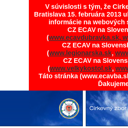
V súvislosti s tým, že Ci
Bratislava 15. februára 2013 u
informácie na webových 
CZ ECAV na Slove
(
www.ecavdubravka.sk,
w
CZ ECAV na Slovens
(
www.legionarska.sk
,
www
CZ ECAV na Slovens
(
www.velkykostol.sk
,
www
Táto stránka (www.ecavba.s
Ďakujeme