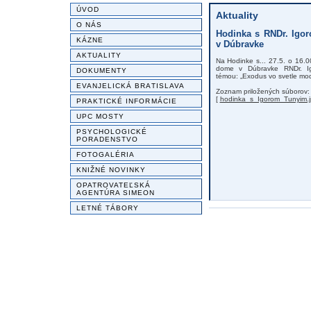
ÚVOD
Aktuality
O NÁS
Hodinka s RNDr. Igo
KÁZNE
v Dúbravke
AKTUALITY
Na Hodinke s... 27.5. o 16.
dome v Dúbravke RNDr. Ig
DOKUMENTY
témou: „Exodus vo svetle mod
EVANJELICKÁ BRATISLAVA
Zoznam priložených súborov:
[
hodinka_s_Igorom_Tunyim.j
PRAKTICKÉ INFORMÁCIE
UPC MOSTY
PSYCHOLOGICKÉ
PORADENSTVO
FOTOGALÉRIA
KNIŽNÉ NOVINKY
OPATROVATEĽSKÁ
AGENTÚRA SIMEON
LETNÉ TÁBORY