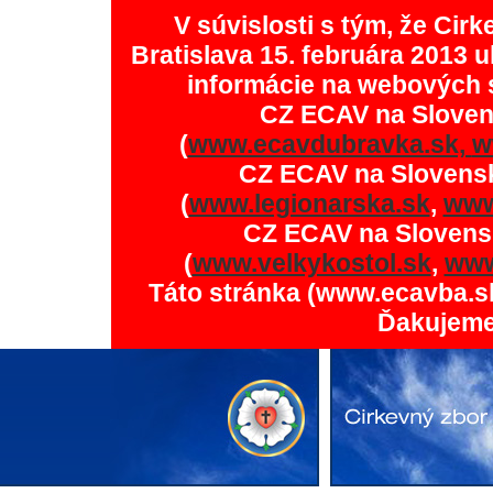
V súvislosti s tým, že Ci
Bratislava 15. februára 2013 u
informácie na webových 
CZ ECAV na Slove
(
www.ecavdubravka.sk,
w
CZ ECAV na Slovens
(
www.legionarska.sk
,
www
CZ ECAV na Slovens
(
www.velkykostol.sk
,
www
Táto stránka (www.ecavba.s
Ďakujeme