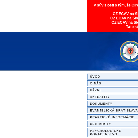
V súvislosti s tým, že Ci
CZ ECAV na S
CZ ECAV na Sl
CZ ECAV na Sl
Táto s
ÚVOD
O NÁS
KÁZNE
AKTUALITY
DOKUMENTY
EVANJELICKÁ BRATISLAVA
PRAKTICKÉ INFORMÁCIE
UPC MOSTY
PSYCHOLOGICKÉ
PORADENSTVO