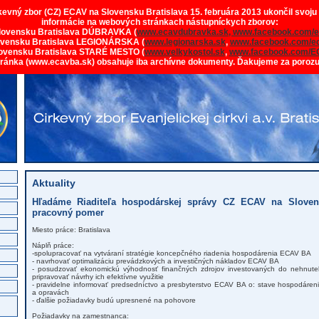
rkevný zbor (CZ) ECAV na Slovensku Bratislava 15. februára 2013 ukončil svoju
informácie na webových stránkach nástupníckych zborov:
lovensku Bratislava DÚBRAVKA (
www.ecavdubravka.sk,
www.facebook.com/e
ovensku Bratislava LEGIONÁRSKA (
www.legionarska.sk
,
www.facebook.com/ec
ovensku Bratislava STARÉ MESTO (
www.velkykostol.sk
,
www.facebook.com/E
tránka (www.ecavba.sk) obsahuje iba archívne dokumenty. Ďakujeme za poroz
Aktuality
Hľadáme Riaditeľa hospodárskej správy CZ ECAV na Slovens
pracovný pomer
Miesto práce: Bratislava
Náplň práce:
-spolupracovať na vytváraní stratégie koncepčného riadenia hospodárenia ECAV BA
- navrhovať optimalizáciu prevádzkových a investičných nákladov ECAV BA
- posudzovať ekonomickú výhodnosť finančných zdrojov investovaných do nehnute
pripravovať návrhy ich efektívne využitie
- pravidelne informovať predsedníctvo a presbyterstvo ECAV BA o: stave hospodáren
a opravách
- ďalšie požiadavky budú upresnené na pohovore
Požiadavky na zamestnanca: