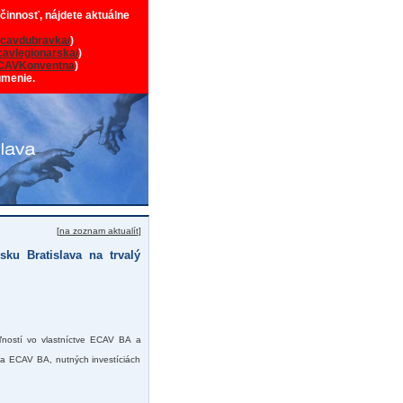
 činnosť, nájdete aktuálne
cavdubravka/
)
avlegionarska/
)
CAVKonventna
)
umenie.
[
na zoznam aktualít
]
ku Bratislava na trvalý
ľností vo vlastníctve ECAV BA a
ia ECAV BA, nutných investíciách