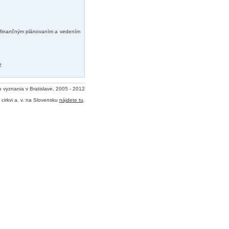
 s finančným plánovaním a vedením
2
o vyznania v Bratislave, 2005 - 2012
cirkvi a. v. na Slovensku
nájdete tu
.