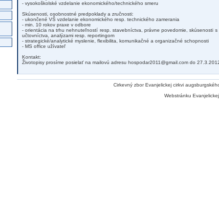
- vysokoškolské vzdelanie ekonomického/technického smeru
Skúsenosti, osobnostné predpoklady a zručnosti:
- ukončené VŠ vzdelanie ekonomického resp. technického zamerania
- min. 10 rokov praxe v odbore
- orientácia na trhu nehnuteľností resp. stavebníctva, právne povedomie, skúsenosti
učtovníctva, analýzami resp. reportingom
- strategické/analytické myslenie, flexibilita, komunikačné a organizačné schopnosti
- MS office užívateľ
Kontakt:
Životopisy prosíme posielať na mailovú adresu hospodar2011@gmail.com do 27.3.201
Cirkevný zbor Evanjelickej cirkvi augsburgskéh
Webstránku Evanjelickej 