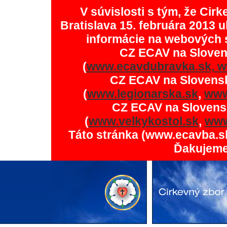
V súvislosti s tým, že Ci
Bratislava 15. februára 2013 u
informácie na webových 
CZ ECAV na Slove
(
www.ecavdubravka.sk,
w
CZ ECAV na Slovens
(
www.legionarska.sk
,
www
CZ ECAV na Slovens
(
www.velkykostol.sk
,
www
Táto stránka (www.ecavba.s
Ďakujeme