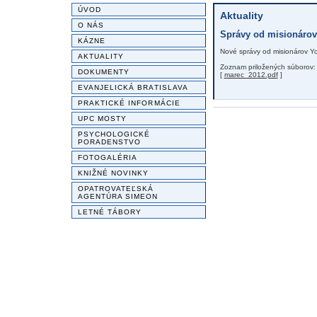
ÚVOD
Aktuality
O NÁS
Správy od misionáro
KÁZNE
Nové správy od misionárov Yo
AKTUALITY
Zoznam priložených súborov:
DOKUMENTY
[
marec_2012.pdf
]
EVANJELICKÁ BRATISLAVA
PRAKTICKÉ INFORMÁCIE
UPC MOSTY
PSYCHOLOGICKÉ
PORADENSTVO
FOTOGALÉRIA
KNIŽNÉ NOVINKY
OPATROVATEĽSKÁ
AGENTÚRA SIMEON
LETNÉ TÁBORY