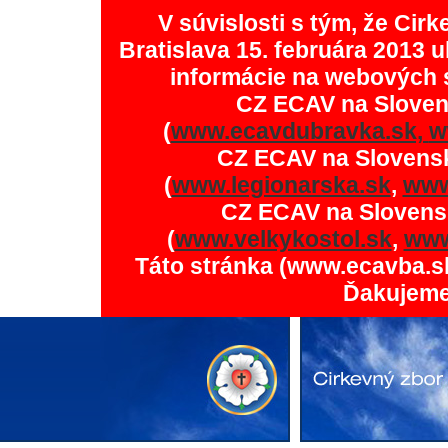
V súvislosti s tým, že Ci
Bratislava 15. februára 2013 u
informácie na webových 
CZ ECAV na Slove
(
www.ecavdubravka.sk,
w
CZ ECAV na Slovens
(
www.legionarska.sk
,
www
CZ ECAV na Slovens
(
www.velkykostol.sk
,
www
Táto stránka (www.ecavba.s
Ďakujeme