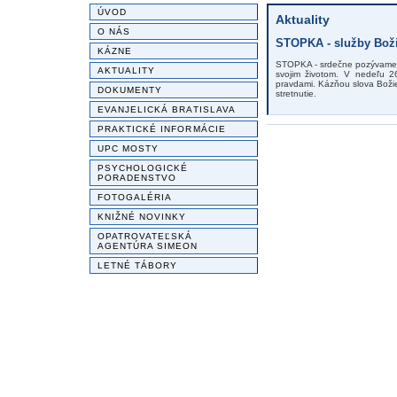
ÚVOD
Aktuality
O NÁS
STOPKA - služby Božie
KÁZNE
STOPKA - srdečne pozývame k
AKTUALITY
svojim životom. V nedeľu 2
pravdami. Kázňou slova Božie
DOKUMENTY
stretnutie.
EVANJELICKÁ BRATISLAVA
PRAKTICKÉ INFORMÁCIE
UPC MOSTY
PSYCHOLOGICKÉ
PORADENSTVO
FOTOGALÉRIA
KNIŽNÉ NOVINKY
OPATROVATEĽSKÁ
AGENTÚRA SIMEON
LETNÉ TÁBORY