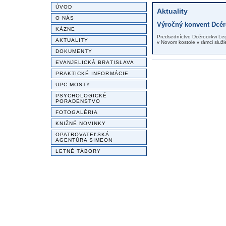
ÚVOD
Aktuality
O NÁS
Výročný konvent Dcér
KÁZNE
Predsedníctvo Dcérocirkvi Le
AKTUALITY
v Novom kostole v rámci služ
DOKUMENTY
EVANJELICKÁ BRATISLAVA
PRAKTICKÉ INFORMÁCIE
UPC MOSTY
PSYCHOLOGICKÉ
PORADENSTVO
FOTOGALÉRIA
KNIŽNÉ NOVINKY
OPATROVATEĽSKÁ
AGENTÚRA SIMEON
LETNÉ TÁBORY