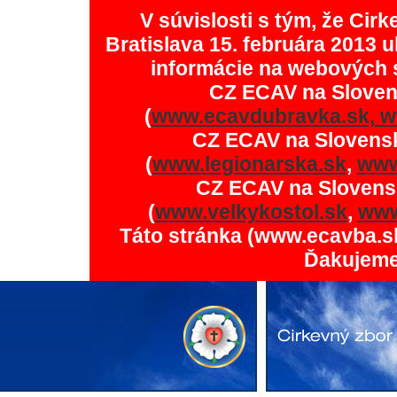
V súvislosti s tým, že Ci
Bratislava 15. februára 2013 u
informácie na webových 
CZ ECAV na Slove
(
www.ecavdubravka.sk,
w
CZ ECAV na Slovens
(
www.legionarska.sk
,
www
CZ ECAV na Slovens
(
www.velkykostol.sk
,
www
Táto stránka (www.ecavba.s
Ďakujeme