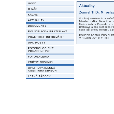
ÚVOD
Aktuality
O NÁS
Zomrel ThDr. Mirosla
KÁZNE
V nádeji vzkriesenia a večné
AKTUALITY
Miroslav Kýška. Narodil sa
Mošovciach, v Poprade a v N
DOKUMENTY
Bratislave a ako dôchodca v
nech teší svojou milosťou a p
EVANJELICKÁ BRATISLAVA
POHREB ZOSNULÉHO BUDE 
PRAKTICKÉ INFORMÁCIE
V BRATISLAVE O 11.00 H.
UPC MOSTY
PSYCHOLOGICKÉ
PORADENSTVO
FOTOGALÉRIA
KNIŽNÉ NOVINKY
OPATROVATEĽSKÁ
AGENTÚRA SIMEON
LETNÉ TÁBORY