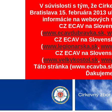
V súvislosti s tým, že Ci
Bratislava 15. februára 2013 u
informácie na webových 
CZ ECAV na Slove
(
www.ecavdubravka.sk,
w
CZ ECAV na Slovens
(
www.legionarska.sk
,
www
CZ ECAV na Slovens
(
www.velkykostol.sk
,
www
Táto stránka (www.ecavba.s
Ďakujeme