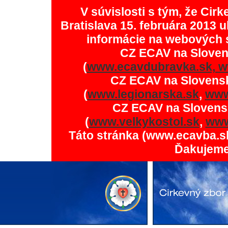
V súvislosti s tým, že Ci
Bratislava 15. februára 2013 u
informácie na webových 
CZ ECAV na Slove
(
www.ecavdubravka.sk,
w
CZ ECAV na Slovens
(
www.legionarska.sk
,
www
CZ ECAV na Slovens
(
www.velkykostol.sk
,
www
Táto stránka (www.ecavba.s
Ďakujeme