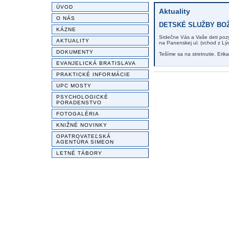
ÚVOD
Aktuality
O NÁS
DETSKÉ SLUŽBY BOŽIE
KÁZNE
Srdečne Vás a Vaše deti po
AKTUALITY
na Panenskej ul. (vchod z Lýc
DOKUMENTY
Tešíme sa na stretnutie. Erik
EVANJELICKÁ BRATISLAVA
PRAKTICKÉ INFORMÁCIE
UPC MOSTY
PSYCHOLOGICKÉ
PORADENSTVO
FOTOGALÉRIA
KNIŽNÉ NOVINKY
OPATROVATEĽSKÁ
AGENTÚRA SIMEON
LETNÉ TÁBORY