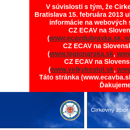
V súvislosti s tým, že Ci
Bratislava 15. februára 2013 u
informácie na webových 
CZ ECAV na Slove
(
www.ecavdubravka.sk,
w
CZ ECAV na Slovens
(
www.legionarska.sk
,
www
CZ ECAV na Slovens
(
www.velkykostol.sk
,
www
Táto stránka (www.ecavba.s
Ďakujeme