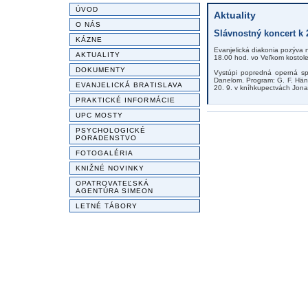
ÚVOD
Aktuality
O NÁS
Slávnostný koncert k 2
KÁZNE
Evanjelická diakonia pozýva n
AKTUALITY
18.00 hod. vo Veľkom kostole
DOKUMENTY
Vystúpi popredná operná s
Danelom. Program: G. F. Händ
EVANJELICKÁ BRATISLAVA
20. 9. v kníhkupectvách Jona
PRAKTICKÉ INFORMÁCIE
UPC MOSTY
PSYCHOLOGICKÉ
PORADENSTVO
FOTOGALÉRIA
KNIŽNÉ NOVINKY
OPATROVATEĽSKÁ
AGENTÚRA SIMEON
LETNÉ TÁBORY