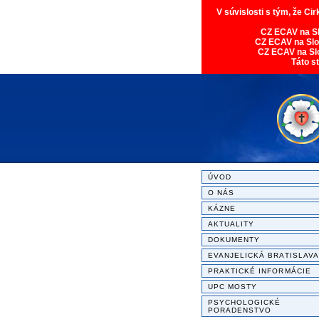
V súvislosti s tým, že Ci
CZ ECAV na S
CZ ECAV na Sl
CZ ECAV na Sl
Táto s
ÚVOD
O NÁS
KÁZNE
AKTUALITY
DOKUMENTY
EVANJELICKÁ BRATISLAVA
PRAKTICKÉ INFORMÁCIE
UPC MOSTY
PSYCHOLOGICKÉ
PORADENSTVO