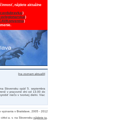
 činnosť, nájdete aktuálne
cavdubravka/
)
avlegionarska/
)
CAVKonventna
)
umenie.
[
na zoznam aktualít
]
V na Slovensku opäť 5. septembra
ené v pracovné dni od 13.00 do
obiť niečo v tvorivej dielni. Viac
o vyznania v Bratislave, 2005 - 2012
cirkvi a. v. na Slovensku
nájdete tu
.