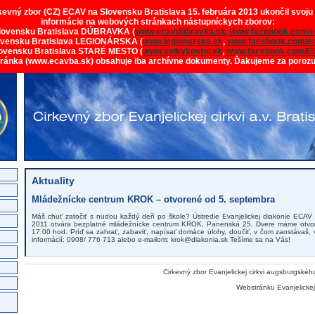
rkevný zbor (CZ) ECAV na Slovensku Bratislava 15. februára 2013 ukončil svoju
informácie na webových stránkach nástupníckych zborov:
lovensku Bratislava DÚBRAVKA (
www.ecavdubravka.sk,
www.facebook.com/e
ovensku Bratislava LEGIONÁRSKA (
www.legionarska.sk
,
www.facebook.com/ec
ovensku Bratislava STARÉ MESTO (
www.velkykostol.sk
,
www.facebook.com/E
tránka (www.ecavba.sk) obsahuje iba archívne dokumenty. Ďakujeme za poroz
Aktuality
Mládežnícke centrum KROK – otvorené od 5. septembra
Máš chuť zatočiť s nudou každý deň po škole? Ústredie Evanjelickej diakonie ECA
2011 otvára bezplatné mládežnícke centrum KROK, Panenská 25. Dvere máme otvor
17.00 hod. Príď sa zahrať, zabaviť, napísať domáce úlohy, doučiť, v čom zaostávaš, vyr
informácií: 0908/ 776 713 alebo e-mailom: krok@diakonia.sk Tešíme sa na Vás!
Cirkevný zbor Evanjelickej cirkvi augsburgskéh
Webstránku Evanjelickej 