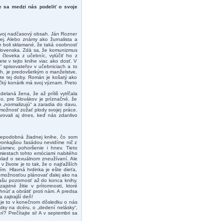
e sa medzi nás podeliť o svoje
 svoj nadčasový obsah. Ján Rozner
ej. Alebo známy ako žurnalista a
e boli sklamané, že taká osobnosť
Slovenska. Zdá sa, že komunizmus
 človeka z učebníc, vylúčiť ho z
te v tejto knihe viac ako dosť. V
“ spisovateľov v učebniciach a to
ách, je predovšetkým o manželstve,
elite tej doby. Román je košatý ako
ličký konárik má svoj význam. Preto
elaná žena, že až príliš vytŕčala
Áno, pre Slovákov je príznačné, že
h „normalizujú“ a zaradia do davu.
a možnosť zožať plody svojej práce.
rovali aj dnes, keď nás zdanlivo
u nepodobná žiadnej knihe, čo som
 vonkajšou fasádou nevidíme nič z
smev, pohoršenie i hnev. Tieto
miestach tohto emóciami nabitého
klad o sexuálnom zneužívaní. Ale
v živote je to tak, že o najťažších
ím. Hlavná hrdinka je ešte dieťa,
nemožnosťou plánovať ďalej ako na
vašu pozornosť až do konca knihy.
ajstné žitie v prítomnosti, ktoré
núť a obrátiť proti nám. A predsa
 zajtrajší deň!
, je to v konečnom dôsledku o nás
tky na dcéru, o „dedení nelásky“,
í? Prečítajte si! A v septembri sa