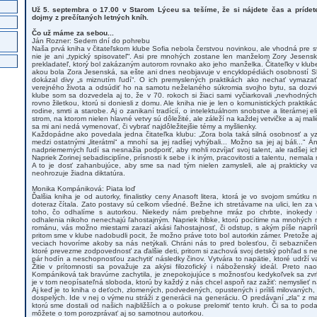
Už 5. septembra o 17.00 v Starom Lýceu sa tešíme, že si nájdete čas a prídet
dojmy z prečítaných letných kníh.
Čo už máme za sebou...
Ján Rozner: Sedem dní do pohrebu
Naša prvá kniha v čitateľskom klube Sofia nebola čerstvou novinkou, ale vhodná pre
nie je ani „typický spisovateľ“. Asi pre mnohých zostane len manželom Zory Jesensk
prekladateľ, ktorý bol zakázaným autorom rovnako ako jeho manželka. Čitateľky v klub
akou bola Zora Jesenská, sa ešte ani dnes neobjavuje v encyklopédiách osobností 
dokázal divy „s miznutím ľudí“. O ich premyslených praktikách ako nechať vymazať
verejného života a odsúdiť ho na samotu neželaného súkromia svojho bytu, sa dozvie
klube som sa dozvedela aj to, že v 70. rokoch si žiaci sami vyčiarkovali „nevhodných
rovno žiletkou, ktorú si doniesli z domu. Ale kniha nie je len o komunistických praktik
rodine, smrti a starobe. Aj o zanikaní tradícií, o intelektuálnom snobstve a literárnej 
strom, na ktorom nielen hlavné vetvy sú dôležité, ale záleží na každej vetvičke a aj ma
sa mi ani nedá vymenovať, či vybrať najdôležitejšie témy a myšlienky.
Každopádne ako povedala jedna čitateľka klubu: „Zora bola taká silná osobnosť a vzd
medzi ostatnými „literátmi“ a mnohí sa jej radšej vyhýbali... Možno sa jej aj báli...“ 
nadpriemerných ľudí sa nesnažia podporiť, aby mohli rozvíjať svoj talent, ale radšej ic
Napriek Zorinej sebadisciplíne, prísnosti k sebe i k iným, pracovitosti a talentu, nemal
A to je dosť zahanbujúce, aby sme sa nad tým nielen zamysleli, ale aj prakticky va
neohrozuje žiadna diktatúra.
Monika Kompániková: Piata loď
Ďalšia kniha je od autorky, finalistky ceny Anasoft litera, ktorá je vo svojom smútk
doteraz čítala. Zato postavy sú celkom všedné. Bežne ich stretávame na ulici, len za
toho, čo odhalíme s autorkou. Niekedy nám prebehne mráz po chrbte, inokedy ú
odhalenia nikoho nenechajú ľahostajným. Napriek hĺbke, ktorú pocítime na mnohých 
románu, vás možno miestami zarazí akási ľahostajnosť, či odstup, s akým píše naprí
pritom sme v klube nadobudli pocit, že možno práve toto bol autorkin zámer. Pretože aj 
veciach hovoríme akoby sa nás netýkali. Chráni nás to pred bolesťou, či sebazničen
ktoré prevezme zodpovednosť za ďalšie deti, pritom si zachová svoj detský pohľad s 
pár hodín a neschopnosťou zachytiť následky činov. Vytvára to napätie, ktoré udrží 
Žitie v prítomnosti sa považuje za akýsi filozofický i náboženský ideál. Preto naoz
Kompániková tak bravúrne zachytila, je znepokojujúce s možnosťou kedykoľvek sa zvrh
je v tom neopísateľná sloboda, ktorú by každý z nás chcel aspoň raz zažiť: nemyslieť na
Aj keď je to kniha o deťoch, zlomených, podvedených, opustených i príliš milovaných
dospelých. Ide v nej o výmenu stráži z generácii na generáciu. O predávaní „zla“ z ma
ktorú sme dostali od našich najbližších a o pokuse prelomiť tento kruh. Či sa to podar
môžete o tom porozprávať aj so samotnou autorkou.