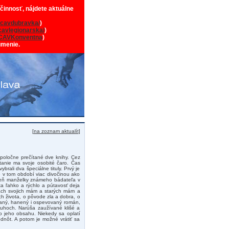
 činnosť, nájdete aktuálne
cavdubravka/
)
avlegionarska/
)
CAVKonventna
)
umenie.
[
na zoznam aktualít
]
spoločne prečítané dve knihy. Cez
ítanie ma svoje osobité čaro. Čas
rali dva špeciálne tituly. Prvý je
e v tom období viac divočinou ako
roveň manželky známeho bádateľa v
a ľahko a rýchlo a pútavosť deja
ciach svojich mám a starých mám a
vách života, o pôvode zla a dobra, o
vaný, hanený i ospevovaný román,
ruhoch. Narúša zaužívané klišé a
do jeho obsahu. Niekedy sa oplatí
odnôt. A potom je možné vrátiť sa