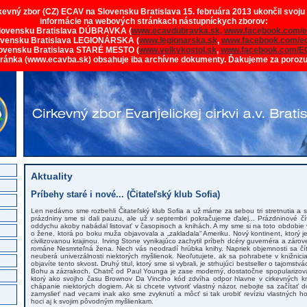
rkevný zbor (CZ) ECAV na Slovensku Bratislava 15. februára 2013 ukončil svoju
informácie na webových stránkach nástupníckych zborov:
lovensku Bratislava DÚBRAVKA (
www.ecavdubravka.sk,
www.facebook.com/e
ovensku Bratislava LEGIONÁRSKA (
www.legionarska.sk
,
www.facebook.com/ec
ovensku Bratislava STARÉ MESTO (
www.velkykostol.sk
,
www.facebook.com/E
tránka (www.ecavba.sk) obsahuje iba archívne dokumenty. Ďakujeme za poroz
Aktuality
Príbehy staré i nové... (Čitateľský klub Sofia)
Len nedávno sme rozbehli Čitateľský klub Sofia a už máme za sebou tri stretnutia a 
prázdniny sme si dali pauzu, ale už v septembri pokračujeme ďalej... Prázdninové č
oddychu akoby nabádal listovať v časopisoch a knihách. A my sme si na toto obdobie vyb
o žene, ktorá po boku muža objavovala a „zakladala“ Ameriku. Nový kontinent, ktorý j
civilizovanou krajinou. Irving Stone vynikajúco zachytil príbeh dcéry guvernéra a zá
románe Nesmrteľná žena. Nech vás neodradí hrúbka knihy. Napriek objemnosti sa čít
neuberá univerzálnosti niektorých myšlienok. Neoľutujete, ak sa pohrabete v knižni
objavíte tento skvost. Druhý titul, ktorý sme si vybrali, je strhujúci bestseller o tajomst
Bohu a zázrakoch. Chatrč od Paul Younga je zase moderný, dostatočne spopularizo
ktorý ako svojho času Brownov Da Vinciho kód zdvíha odpor hlavne v cirkevných k
chápanie niektorých dogiem. Ak si chcete vytvoriť vlastný názor, nebojte sa začítať 
zamyslieť nad vecami inak ako sme zvyknutí a môcť si tak urobiť revíziu vlastných h
hoci aj k svojim pôvodným myšlienkam.