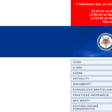
V súvislosti s tým, že Ci
CZ ECAV na S
CZ ECAV na Sl
CZ ECAV na Sl
Táto s
ÚVOD
O NÁS
KÁZNE
AKTUALITY
DOKUMENTY
EVANJELICKÁ BRATISLAVA
PRAKTICKÉ INFORMÁCIE
UPC MOSTY
PSYCHOLOGICKÉ
PORADENSTVO