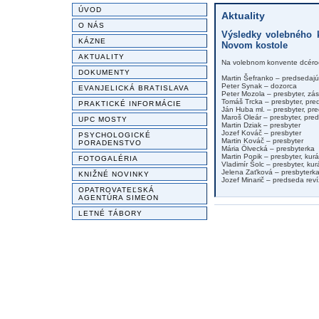
ÚVOD
Aktuality
O NÁS
Výsledky volebného k
KÁZNE
Novom kostole
AKTUALITY
Na volebnom konvente dcérocir
DOKUMENTY
Martin Šefranko – predsedajúc
Peter Synak – dozorca
EVANJELICKÁ BRATISLAVA
Peter Mozola – presbyter, z
Tomáš Trcka – presbyter, pre
PRAKTICKÉ INFORMÁCIE
Ján Huba ml. – presbyter, p
Maroš Oleár – presbyter, pr
UPC MOSTY
Martin Dziak – presbyter
Jozef Kováč – presbyter
PSYCHOLOGICKÉ
Martin Kováč – presbyter
PORADENSTVO
Mária Ölvecká – presbyterka
Martin Popik – presbyter, kur
FOTOGALÉRIA
Vladimír Šolc – presbyter, kur
Jelena Zaťková – presbyterka
KNIŽNÉ NOVINKY
Jozef Minarič – predseda rev
OPATROVATEĽSKÁ
AGENTÚRA SIMEON
LETNÉ TÁBORY