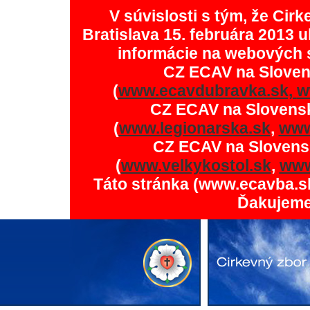
V súvislosti s tým, že Ci
Bratislava 15. februára 2013 u
informácie na webových 
CZ ECAV na Slove
(
www.ecavdubravka.sk,
w
CZ ECAV na Slovens
(
www.legionarska.sk
,
www
CZ ECAV na Slovens
(
www.velkykostol.sk
,
www
Táto stránka (www.ecavba.s
Ďakujeme