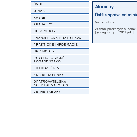
ÚVOD
Aktuality
O NÁS
Ďalšia správa od mis
KÁZNE
Viac v prílohe.
AKTUALITY
Zoznam priložených súborov:
DOKUMENTY
[
youngovci_jun_2011.pdf
]
EVANJELICKÁ BRATISLAVA
PRAKTICKÉ INFORMÁCIE
UPC MOSTY
PSYCHOLOGICKÉ
PORADENSTVO
FOTOGALÉRIA
KNIŽNÉ NOVINKY
OPATROVATEĽSKÁ
AGENTÚRA SIMEON
LETNÉ TÁBORY