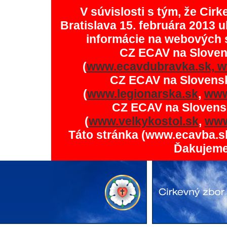
V súvislosti s tým, že Ci
Bratislava 15. februára 2013 u
informácie na webových 
CZ ECAV na Slove
(
www.ecavdubravka.sk,
w
CZ ECAV na Slovens
(
www.legionarska.sk
,
www
CZ ECAV na Slovens
(
www.velkykostol.sk
,
www
Táto stránka (www.ecavba.s
Ďakujeme