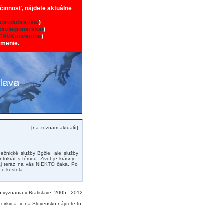
 činnosť, nájdete aktuálne
cavdubravka/
)
avlegionarska/
)
CAVKonventna
)
umenie.
[
na zoznam aktualít
]
žnické služby Božie, ale služby
okrát s témou: Život je krásny...
e aj teraz na vás NIEKTO čaká. Po
o kostola.
o vyznania v Bratislave, 2005 - 2012
cirkvi a. v. na Slovensku
nájdete tu
.