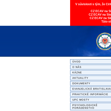
V súvislosti s tým, že Ci
CZ ECAV na S
CZ ECAV na Sl
CZ ECAV na Sl
Táto s
ÚVOD
O NÁS
KÁZNE
AKTUALITY
DOKUMENTY
EVANJELICKÁ BRATISLAVA
PRAKTICKÉ INFORMÁCIE
UPC MOSTY
PSYCHOLOGICKÉ
PORADENSTVO