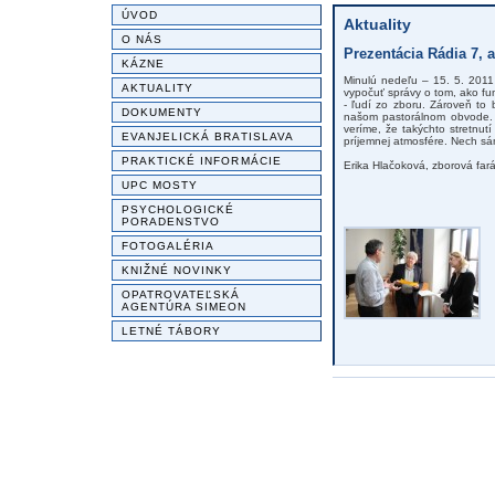
ÚVOD
Aktuality
O NÁS
Prezentácia Rádia 7,
KÁZNE
Minulú nedeľu – 15. 5. 2011
AKTUALITY
vypočuť správy o tom, ako fu
- ľudí zo zboru. Zároveň to
DOKUMENTY
našom pastorálnom obvode. 
veríme, že takýchto stretnutí
EVANJELICKÁ BRATISLAVA
príjemnej atmosfére. Nech s
PRAKTICKÉ INFORMÁCIE
Erika Hlačoková, zborová far
UPC MOSTY
PSYCHOLOGICKÉ
PORADENSTVO
FOTOGALÉRIA
KNIŽNÉ NOVINKY
OPATROVATEĽSKÁ
AGENTÚRA SIMEON
LETNÉ TÁBORY