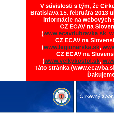
V súvislosti s tým, že Ci
Bratislava 15. februára 2013 u
informácie na webových 
CZ ECAV na Slove
(
www.ecavdubravka.sk,
w
CZ ECAV na Slovens
(
www.legionarska.sk
,
www
CZ ECAV na Slovens
(
www.velkykostol.sk
,
www
Táto stránka (www.ecavba.s
Ďakujeme