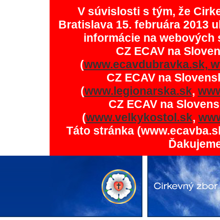
V súvislosti s tým, že Ci
Bratislava 15. februára 2013 u
informácie na webových 
CZ ECAV na Slove
(
www.ecavdubravka.sk,
w
CZ ECAV na Slovens
(
www.legionarska.sk
,
www
CZ ECAV na Slovens
(
www.velkykostol.sk
,
www
Táto stránka (www.ecavba.s
Ďakujeme