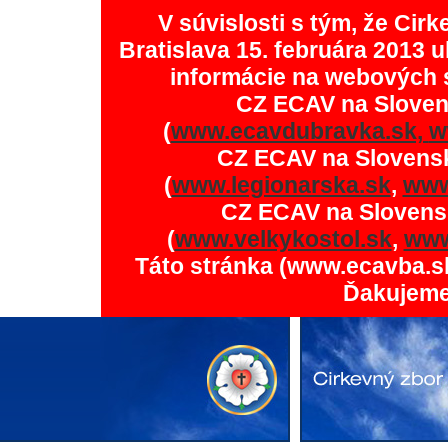
V súvislosti s tým, že Ci
Bratislava 15. februára 2013 u
informácie na webových 
CZ ECAV na Slove
(
www.ecavdubravka.sk,
w
CZ ECAV na Slovens
(
www.legionarska.sk
,
www
CZ ECAV na Slovens
(
www.velkykostol.sk
,
www
Táto stránka (www.ecavba.s
Ďakujeme