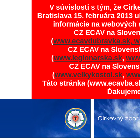
V súvislosti s tým, že Ci
Bratislava 15. februára 2013 u
informácie na webových 
CZ ECAV na Slove
(
www.ecavdubravka.sk,
w
CZ ECAV na Slovens
(
www.legionarska.sk
,
www
CZ ECAV na Slovens
(
www.velkykostol.sk
,
www
Táto stránka (www.ecavba.s
Ďakujeme