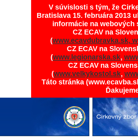
V súvislosti s tým, že Ci
Bratislava 15. februára 2013 u
informácie na webových 
CZ ECAV na Slove
(
www.ecavdubravka.sk,
w
CZ ECAV na Slovens
(
www.legionarska.sk
,
www
CZ ECAV na Slovens
(
www.velkykostol.sk
,
www
Táto stránka (www.ecavba.s
Ďakujeme