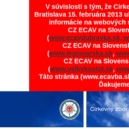
V súvislosti s tým, že Ci
Bratislava 15. februára 2013 u
informácie na webových 
CZ ECAV na Slove
(
www.ecavdubravka.sk,
w
CZ ECAV na Slovens
(
www.legionarska.sk
,
www
CZ ECAV na Slovens
(
www.velkykostol.sk
,
www
Táto stránka (www.ecavba.s
Ďakujeme